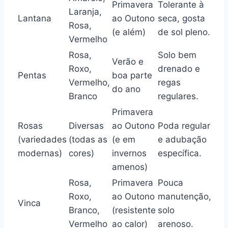
Primavera
Tolerante à
Laranja,
Lantana
ao Outono
seca, gosta
Rosa,
(e além)
de sol pleno.
Vermelho
Rosa,
Solo bem
Verão e
Roxo,
drenado e
Pentas
boa parte
Vermelho,
regas
do ano
Branco
regulares.
Primavera
Rosas
Diversas
ao Outono
Poda regular
(variedades
(todas as
(e em
e adubação
modernas)
cores)
invernos
específica.
amenos)
Rosa,
Primavera
Pouca
Roxo,
ao Outono
manutenção,
Vinca
Branco,
(resistente
solo
Vermelho
ao calor)
arenoso.