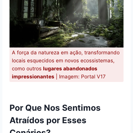
A força da natureza em ação, transformando
locais esquecidos em novos ecossistemas,
como outros
lugares abandonados
impressionantes
| Imagem: Portal V17
Por Que Nos Sentimos
Atraídos por Esses
Cenários?