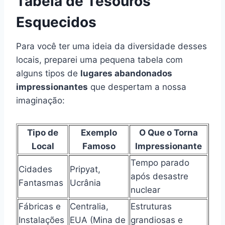
Tabela de Tesouros
Esquecidos
Para você ter uma ideia da diversidade desses
locais, preparei uma pequena tabela com
alguns tipos de
lugares abandonados
impressionantes
que despertam a nossa
imaginação:
Tipo de
Exemplo
O Que o Torna
Local
Famoso
Impressionante
Tempo parado
Cidades
Pripyat,
após desastre
Fantasmas
Ucrânia
nuclear
Fábricas e
Centralia,
Estruturas
Instalações
EUA (Mina de
grandiosas e