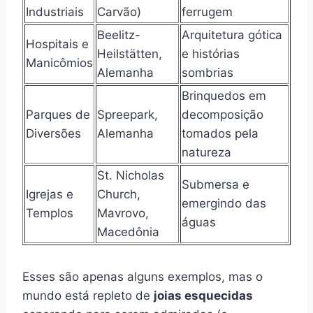
Industriais
Carvão)
ferrugem
Beelitz-
Arquitetura gótica
Hospitais e
Heilstätten,
e histórias
Manicômios
Alemanha
sombrias
Brinquedos em
Parques de
Spreepark,
decomposição
Diversões
Alemanha
tomados pela
natureza
St. Nicholas
Submersa e
Igrejas e
Church,
emergindo das
Templos
Mavrovo,
águas
Macedônia
Esses são apenas alguns exemplos, mas o
mundo está repleto de
joias esquecidas