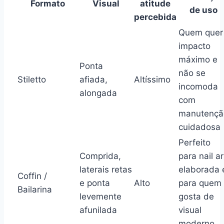
Formato
Visual
atitude
de uso
percebida
Quem quer
impacto
máximo e
Ponta
não se
Stiletto
afiada,
Altíssimo
incomoda
alongada
com
manutençã
cuidadosa
Perfeito
Comprida,
para nail ar
laterais retas
elaborada 
Coffin /
e ponta
Alto
para quem
Bailarina
levemente
gosta de
afunilada
visual
moderno