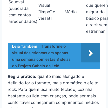
Squoval
Visual
que quere
(quadrada
“limpo” e
Médio
migrar do
com cantos
versátil
básico par
arredondados)
o rock sem
estranhar
Leia Também:
Transforme o
visual das crianças em apenas
uma semana com estas 8 ideias
do Projeto Cabelo de Lelê
Regra prática:
quanto mais alongado e
definido for o formato, mais dramático o efeito
rock. Para quem usa muito teclado, cozinha
bastante ou lida com crianças, pode ser mais
confortável começar em comprimentos médios