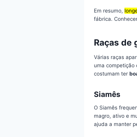
Em resumo,
long
fábrica. Conhecer
Raças de 
Várias raças apa
uma competição d
costumam ter
bo
Siamês
O Siamês frequen
magro, ativo e m
ajuda a manter p