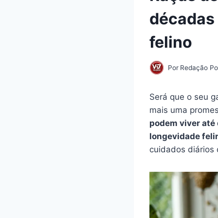
décadas 
felino
Por
Redação Por
Será que o seu g
mais uma promes
podem viver até
longevidade feli
cuidados diários