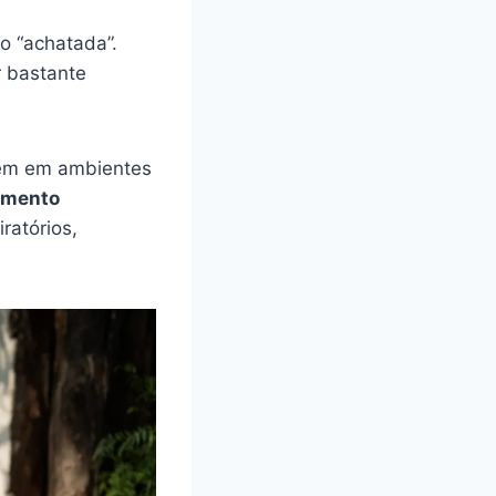
o “achatada”.
r bastante
bem em ambientes
amento
ratórios,