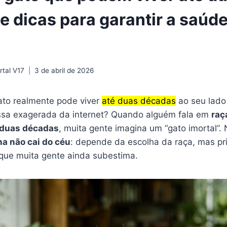
e dicas para garantir a saúd
tal V17
3 de abril de 2026
ato realmente pode viver
até duas décadas
ao seu lado 
sa exagerada da internet? Quando alguém fala em
raç
 duas décadas
, muita gente imagina um “gato imortal”. 
na não cai do céu
: depende da escolha da raça, mas pr
 que muita gente ainda subestima.