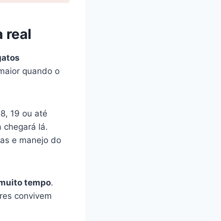
 real
gatos
 maior quando o
8, 19 ou até
 chegará lá.
ças e manejo do
 muito tempo
.
ores convivem