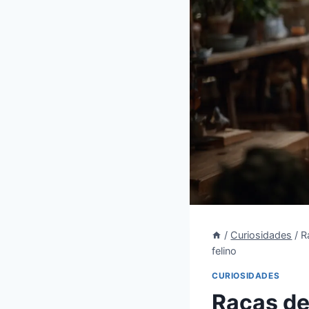
/
Curiosidades
/
R
felino
CURIOSIDADES
Raças de