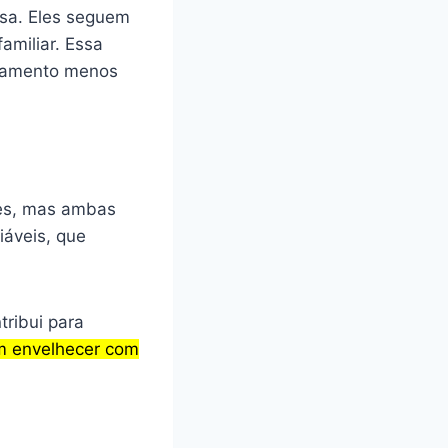
asa. Eles seguem
amiliar. Essa
rtamento menos
tes, mas ambas
iáveis, que
tribui para
m envelhecer com