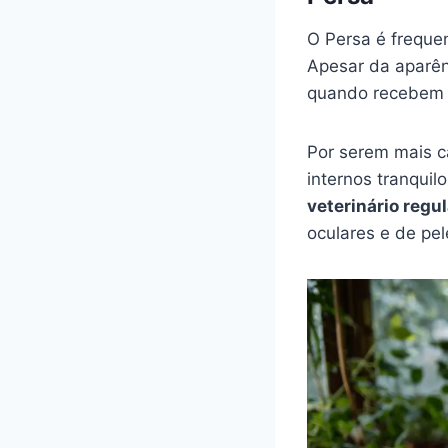
O Persa é freque
Apesar da aparên
quando recebem c
Por serem mais c
internos tranquil
veterinário regul
oculares e de pel