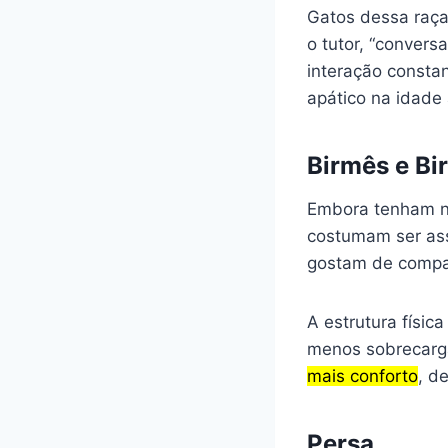
Gatos dessa raça
o tutor, “convers
interação const
apático na idade
Birmês e B
Embora tenham no
costumam ser ass
gostam de compa
A estrutura físic
menos sobrecarga
mais conforto
, d
Persa