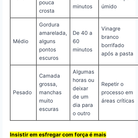
pouca
minutos
úmido
crosta
Gordura
Vinagre
amarelada,
De 40 a
branco
Médio
alguns
60
borrifado
pontos
minutos
após a pasta
escuros
Algumas
Camada
horas ou
grossa,
Repetir o
deixar
Pesado
manchas
processo em
de um
muito
áreas críticas
dia para
escuras
o outro
Insistir em esfregar com força é mais