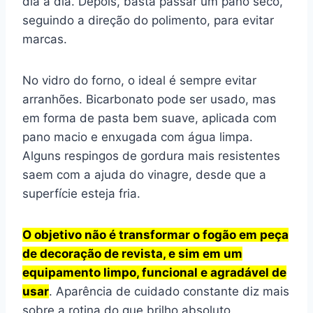
dia a dia. Depois, basta passar um pano seco,
seguindo a direção do polimento, para evitar
marcas.
No vidro do forno, o ideal é sempre evitar
arranhões. Bicarbonato pode ser usado, mas
em forma de pasta bem suave, aplicada com
pano macio e enxugada com água limpa.
Alguns respingos de gordura mais resistentes
saem com a ajuda do vinagre, desde que a
superfície esteja fria.
O objetivo não é transformar o fogão em peça
de decoração de revista, e sim em um
equipamento limpo, funcional e agradável de
usar
. Aparência de cuidado constante diz mais
sobre a rotina do que brilho absoluto.