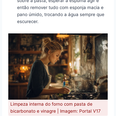
sobre a pasta, esperar a espuma agir e
então remover tudo com esponja macia e
pano úmido, trocando a água sempre que
escurecer.
Limpeza interna do forno com pasta de
bicarbonato e vinagre | Imagem: Portal V17