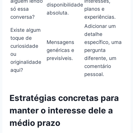
alguém lendo
interesses,
disponibilidade
só essa
planos e
absoluta.
conversa?
experiências.
Adicionar um
Existe algum
detalhe
toque de
Mensagens
específico, uma
curiosidade
genéricas e
pergunta
ou
previsíveis.
diferente, um
originalidade
comentário
aqui?
pessoal.
Estratégias concretas para
manter o interesse dele a
médio prazo