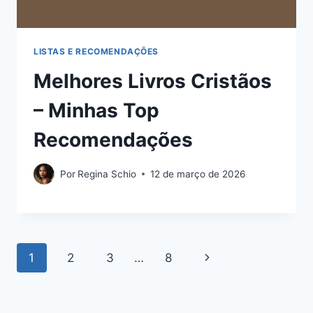
LISTAS E RECOMENDAÇÕES
Melhores Livros Cristãos
– Minhas Top
Recomendações
Por
Regina Schio
12 de março de 2026
Navegação
Página
1
2
3
…
8
da
Seguinte