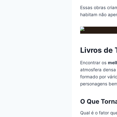
Essas obras criam
habitam não ape
Livros de
Encontrar os
melh
atmosfera densa e
formado por vári
personagens bem 
O Que Torna
Qual é o fator qu