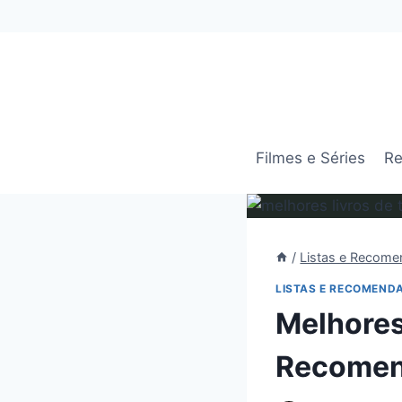
Pular
para
o
Conteúdo
Filmes e Séries
Re
/
Listas e Recom
LISTAS E RECOMEND
Melhores
Recomen