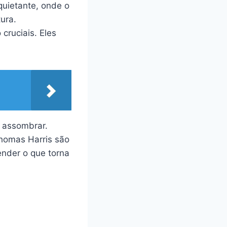
quietante, onde o
ura.
ruciais. Eles
 assombrar.
Thomas Harris são
nder o que torna