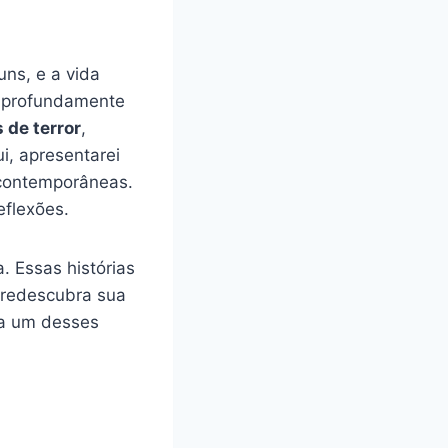
uns, e a vida
a profundamente
 de terror
,
ui, apresentarei
e contemporâneas.
eflexões.
. Essas histórias
ê redescubra sua
da um desses