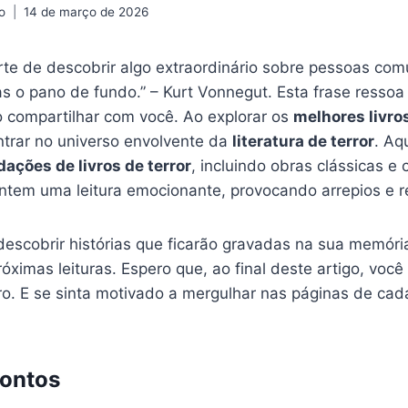
o
14 de março de 2026
 arte de descobrir algo extraordinário sobre pessoas com
as o pano de fundo.” – Kurt Vonnegut. Esta frase resso
 compartilhar com você. Ao explorar os
melhores livros
ntrar no universo envolvente da
literatura de terror
. Aq
ações de livros de terror
, incluindo obras clássicas 
ntem uma leitura emocionante, provocando arrepios e r
escobrir histórias que ficarão gravadas na sua memória
róximas leituras. Espero que, ao final deste artigo, voc
ro. E se sinta motivado a mergulhar nas páginas de ca
Pontos