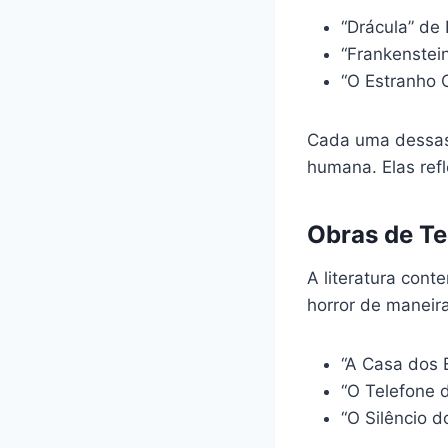
“Drácula” de
“Frankenstei
“O Estranho 
Cada uma dessas 
humana. Elas ref
Obras de Te
A literatura con
horror de maneir
“A Casa dos E
“O Telefone 
“O Silêncio 