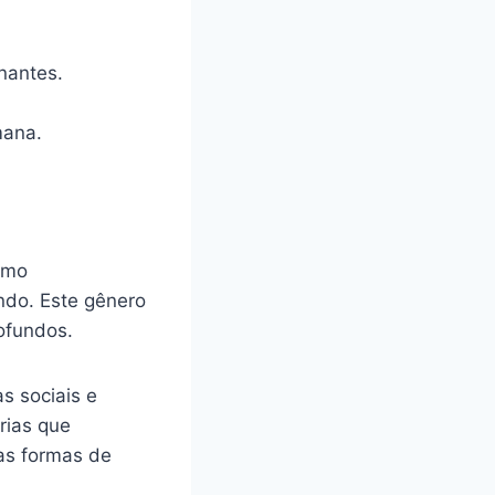
nantes.
mana.
omo
undo. Este gênero
ofundos.
s sociais e
rias que
ras formas de