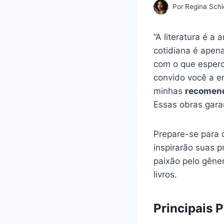
Por
Regina Schi
“A literatura é a
cotidiana é apen
com o que espero
convido você a e
minhas
recomend
Essas obras gara
Prepare-se para d
inspirarão suas p
paixão pelo gêne
livros.
Principais 