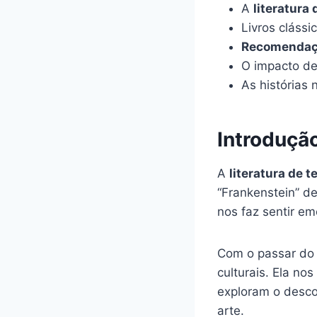
A
literatura 
Livros cláss
Recomendaçõe
O impacto des
As histórias
Introduçã
A
literatura de t
“Frankenstein” de
nos faz sentir e
Com o passar do t
culturais. Ela no
exploram o descon
arte.