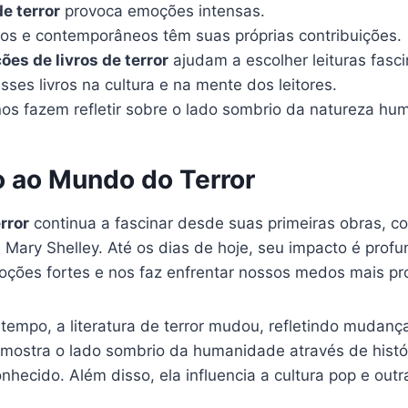
de terror
provoca emoções intensas.
icos e contemporâneos têm suas próprias contribuições.
s de livros de terror
ajudam a escolher leituras fasci
ses livros na cultura e na mente dos leitores.
 nos fazem refletir sobre o lado sombrio da natureza hu
o ao Mundo do Terror
error
continua a fascinar desde suas primeiras obras, c
 Mary Shelley. Até os dias de hoje, seu impacto é prof
moções fortes e nos faz enfrentar nossos medos mais pr
empo, a literatura de terror mudou, refletindo mudança
s mostra o lado sombrio da humanidade através de histó
hecido. Além disso, ela influencia a cultura pop e out