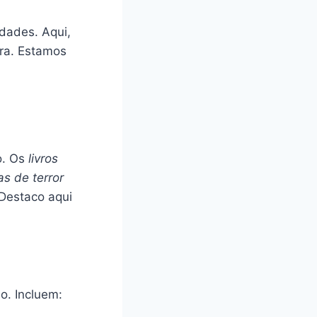
dades. Aqui,
ura. Estamos
o. Os
livros
as de terror
Destaco aqui
o. Incluem: