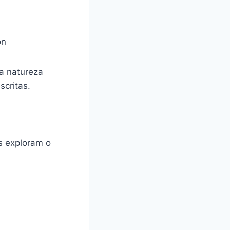
on
a natureza
critas.
s exploram o