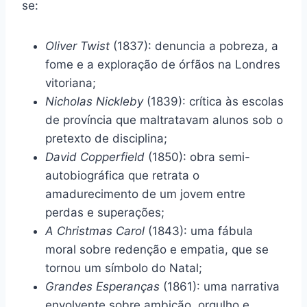
se:
Oliver Twist
(1837): denuncia a pobreza, a
fome e a exploração de órfãos na Londres
vitoriana;
Nicholas Nickleby
(1839): crítica às escolas
de província que maltratavam alunos sob o
pretexto de disciplina;
David Copperfield
(1850): obra semi-
autobiográfica que retrata o
amadurecimento de um jovem entre
perdas e superações;
A Christmas Carol
(1843): uma fábula
moral sobre redenção e empatia, que se
tornou um símbolo do Natal;
Grandes Esperanças
(1861): uma narrativa
envolvente sobre ambição, orgulho e