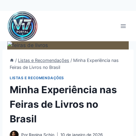
Pular
para
o
Conteúdo
/
Listas e Recomendações
/
Minha Experiência nas
Feiras de Livros no Brasil
LISTAS E RECOMENDAÇÕES
Minha Experiência nas
Feiras de Livros no
Brasil
Por
Regina Schio
10 de janeiro de 2026