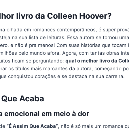
hor livro da Colleen Hoover?
uma olhada em romances contemporâneos, é super prov
teja na sua lista de leituras. Essa autora se tornou um
nero, e não é pra menos! Com suas histórias que tocam 
 milhões pelo mundo afora. Agora, com tantas obras int
itos ficam se perguntando:
qual o melhor livro da Col
orar os títulos mais marcantes da autora, começando p
que conquistou corações e se destaca na sua carreira.
m Que Acaba
a emocional em meio à dor
 de
“É Assim Que Acaba”
, não é só mais um romance qu