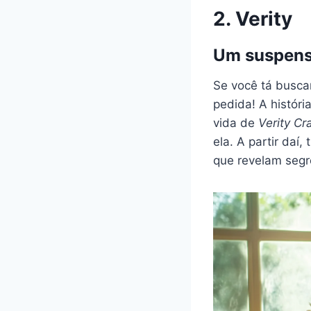
2. Verity
Um suspens
Se você tá buscan
pedida! A históri
vida de
Verity Cr
ela. A partir da
que revelam segr