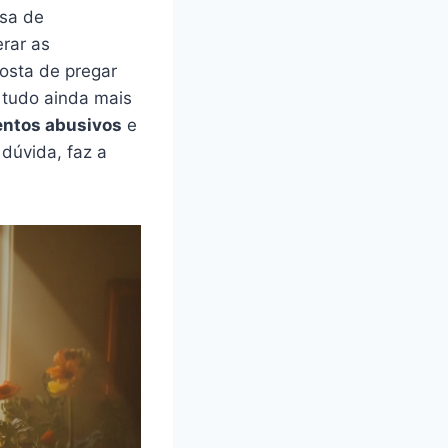
ssa de
rar as
osta de pregar
a tudo ainda mais
entos abusivos
e
 dúvida, faz a