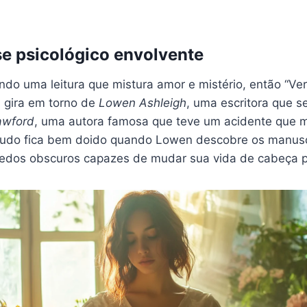
e psicológico envolvente
do uma leitura que mistura amor e mistério, então “Ver
a gira em torno de
Lowen Ashleigh
, uma escritora que s
awford
, uma autora famosa que teve um acidente que 
í, tudo fica bem doido quando Lowen descobre os manusc
edos obscuros capazes de mudar sua vida de cabeça p