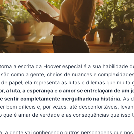
orna a escrita da Hoover especial é a sua habilidade de
são como a gente, cheios de nuances e complexidades.
e papel; ela representa as lutas e dilemas que muita 
or, a luta, a esperança e o amor se entrelaçam de um j
se sentir completamente mergulhado na história
. As 
er bem difíceis e, por vezes, até desconfortáveis, leva
o que é amar de verdade e as consequências que isso t
ra, a gente vai conhecendo outros personagens que nos 