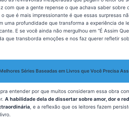
az com que a gente repense o que achava saber sobre 
E o que é mais impressionante é que essas surpresas n
em uma profundidade que transforma a experiência de le
ficante. E se você ainda não mergulhou em “É Assim Que
da que transborda emoções e nos faz querer refletir so
Melhores Séries Baseadas em Livros que Você Precisa Assi
á pra entender por que muitos consideram essa obra com
r.
A habilidade dela de dissertar sobre amor, dor e re
traordinária
, e a reflexão que os leitores fazem persi
ivro.