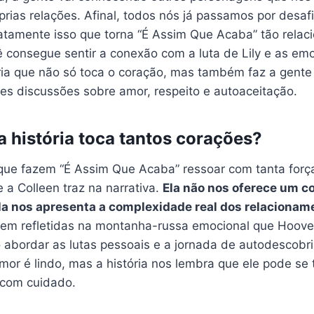
rias relações. Afinal, todos nós já passamos por desaf
atamente isso que torna “É Assim Que Acaba” tão relaci
cê consegue sentir a conexão com a luta de Lily e as em
ória que não só toca o coração, mas também faz a gente
es discussões sobre amor, respeito e autoaceitação.
a história toca tantos corações?
ue fazem “É Assim Que Acaba” ressoar com tanta força 
 a Colleen traz na narrativa.
Ela não nos oferece um c
 ela nos apresenta a complexidade real dos relacion
em refletidas na montanha-russa emocional que Hoover
 abordar as lutas pessoais e a jornada de autodescobr
mor é lindo, mas a história nos lembra que ele pode se 
o com cuidado.