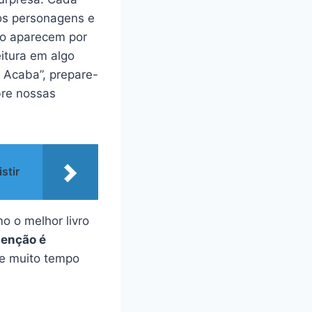
os personagens e
ão aparecem por
itura em algo
 Acaba”, prepare-
bre nossas
stir
o o melhor livro
denção é
ste muito tempo