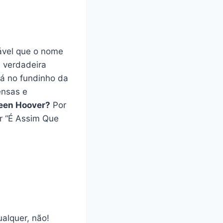
ável que o nome
a verdadeira
lá no fundinho da
ensas e
leen Hoover?
Por
or “É Assim Que
alquer, não!