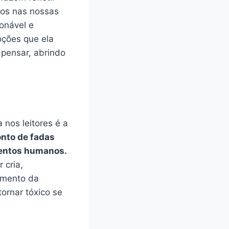
ios nas nossas
onável e
oções que ela
 pensar, abrindo
nos leitores é a
onto de fadas
amentos humanos.
 cria,
imento da
tornar tóxico se