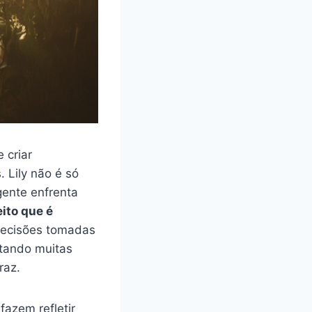
 criar
 Lily não é só
gente enfrenta
eito que é
decisões tomadas
ntando muitas
raz.
fazem refletir