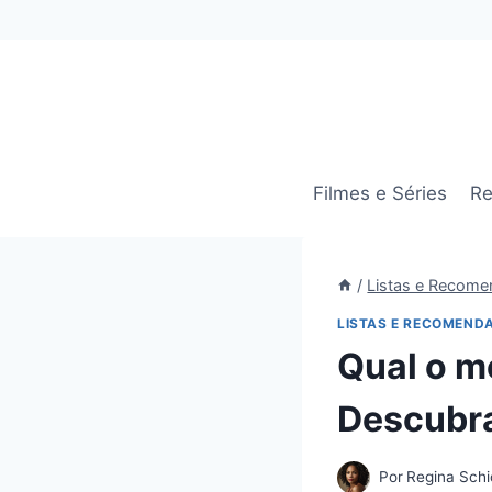
Pular
para
o
Conteúdo
Filmes e Séries
Re
/
Listas e Recom
LISTAS E RECOMEND
Qual o m
Descubra
Por
Regina Schi