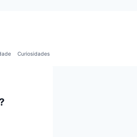
idade
Curiosidades
?