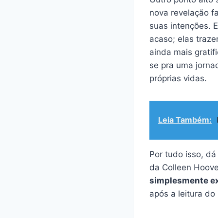
nova revelação f
suas intenções. 
acaso; elas traz
ainda mais grati
se pra uma jorna
próprias vidas.
Leia Também:
Por tudo isso, d
da Colleen Hoove
simplesmente ex
após a leitura do l