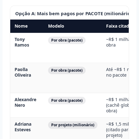
Opção A: Mais bem pagos por PACOTE (milionários po
Nome
Modelo
Faixa citada (2
Tony
~R$ 1 milhão p
Por obra (pacote)
Ramos
obra
Paolla
Até ~R$ 1 milhã
Por obra (pacote)
Oliveira
no pacote
Alexandre
~R$ 1 milhão
Por obra (pacote)
Nero
(cachê global p
obra)
Adriana
~R$ 1,5 milhão
Por projeto (milionário)
Esteves
(citado para
projeto)