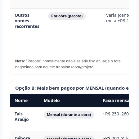
Outros
Varia (centenas
Por obra (pacote)
nomes
mil a +R$ 1 mil
recorrentes
Nota:
“Pacote” normalmente não é salário fixo anual; é o total
negociado para aquele trabalho (obra/projeto).
Opção B: Mais bem pagos por MENSAL (quando estão
Nome
Modelo
Faixa mensal cit
Taís
~R$ 250–260 mil
Mensal (durante a obra)
Araújo
Débora
~R$ 200 mil/mês