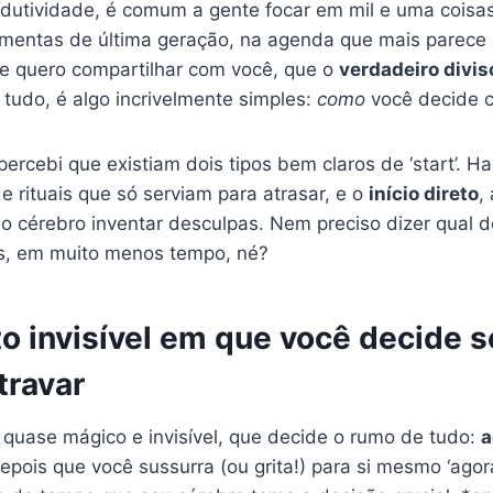
utividade, é comum a gente focar em mil e uma coisa
amentas de última geração, na agenda que mais parece u
 e quero compartilhar com você, que o
verdadeiro divis
tudo, é algo incrivelmente simples:
como
você decide 
percebi que existiam dois tipos bem claros de ‘start’. H
de rituais que só serviam para atrasar, e o
início direto
,
o cérebro inventar desculpas. Nem preciso dizer qual d
s, em muito menos tempo, né?
 invisível em que você decide s
travar
uase mágico e invisível, que decide o rumo de tudo:
a
epois que você sussurra (ou grita!) para si mesmo ‘agora