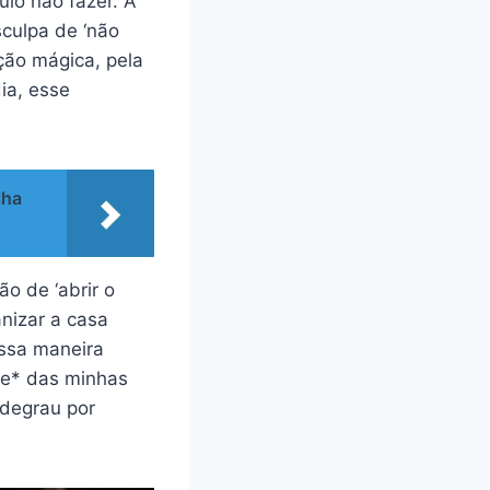
ulo não fazer. A
culpa de ‘não
ção mágica, pela
dia, esse
lha
o de ‘abrir o
nizar a casa
Essa maneira
e* das minhas
 degrau por