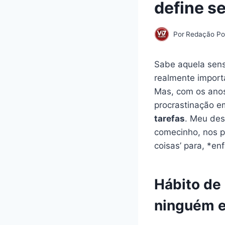
define 
Por
Redação Por
Sabe aquela sens
realmente importa
Mas, com os anos
procrastinação e
tarefas
. Meu des
comecinho, nos pr
coisas’ para, *en
Hábito de 
ninguém 