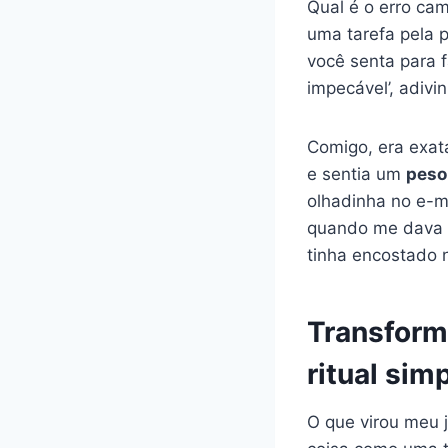
Qual é o erro c
uma tarefa pela p
você senta para fa
impecável’, adivi
Comigo, era exat
e sentia um
peso 
olhadinha no e-ma
quando me dava 
tinha encostado n
Transform
ritual sim
O que virou meu 