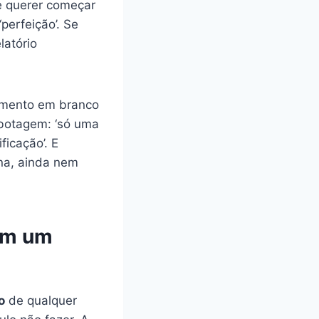
e querer começar
perfeição’. Se
latório
umento em branco
abotagem: ‘só uma
ficação’. E
na, ainda nem
 em um
o
de qualquer