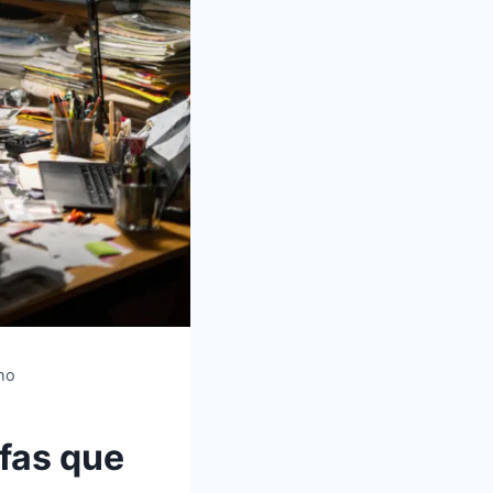
nho
efas que