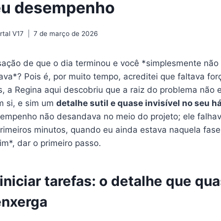
seu desempenho
tal V17
7 de março de 2026
ação de que o dia terminou e você *simplesmente não 
va*? Pois é, por muito tempo, acreditei que faltava fo
, a Regina aqui descobriu que a raiz do problema não e
m si, e sim um
detalhe sutil e quase invisível no seu há
empenho não desandava no meio do projeto; ele falha
imeiros minutos, quando eu ainda estava naquela fase d
fim*, dar o primeiro passo.
iniciar tarefas: o detalhe que qu
enxerga