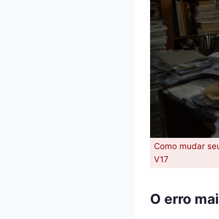
Como mudar seu h
V17
O erro mai