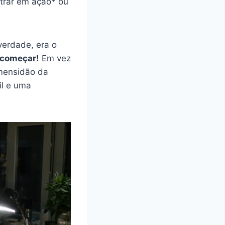
ntrar em ação* ou
 verdade, era o
 começar!
Em vez
imensidão da
il e uma