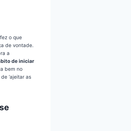
fez o que
rça de vontade.
ra a
bito de iniciar
va bem no
e ‘ajeitar as
ase