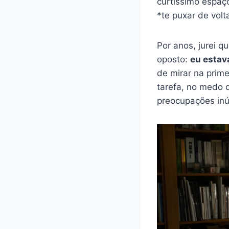
curtíssimo espaç
*te puxar de volt
Por anos, jurei q
oposto:
eu estav
de mirar na prim
tarefa, no medo 
preocupações inút