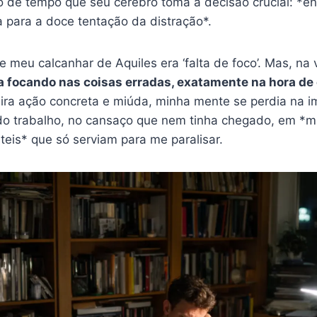
o de tempo que seu cérebro toma a decisão crucial: *e
a para a doce tentação da distração*.
ue meu calcanhar de Aquiles era ‘falta de foco’. Mas, na
a focando nas coisas erradas, exatamente na hora de
eira ação concreta e miúda, minha mente se perdia na 
do trabalho, no cansaço que nem tinha chegado, em *m
eis* que só serviam para me paralisar.