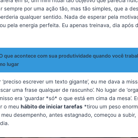
refa em si, um mini ritual tão objetivo que parecia ridíc
ar sempre por uma ação tão, mas tão simples, que a des
perderia qualquer sentido. Nada de esperar pela motiva
 ou pela energia perfeita. Eu apenas treinava, dia após 
O que acontece com sua produtividade quando você traba
o lugar
‘preciso escrever um texto gigante’, eu me dava a missã
car uma frase qualquer de rascunho’. No lugar de ‘orga
omisso era ‘guardar *só* o que está em cima da mesa’. 
ar o meu
hábito de iniciar tarefas
*tirou um peso enorm
ue meu desempenho, antes estagnado, começou a subir,
dia.