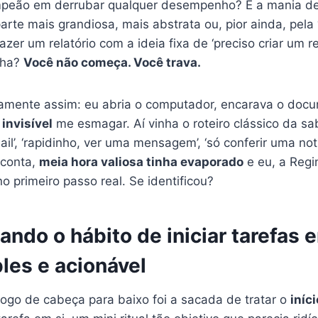
ampeão em derrubar qualquer desempenho? É a mania d
arte mais grandiosa, mais abstrata ou, pior ainda, pela ‘
zer um relatório com a ideia fixa de ‘preciso criar um re
nha?
Você não começa. Você trava.
amente assim: eu abria o computador, encarava o doc
invisível
me esmagar. Aí vinha o roteiro clássico da s
il’, ‘rapidinho, ver uma mensagem’, ‘só conferir uma noti
conta,
meia hora valiosa tinha evaporado
e eu, a Regi
o primeiro passo real. Se identificou?
ando o hábito de iniciar tarefas
ples e acionável
jogo de cabeça para baixo foi a sacada de tratar o
iníci