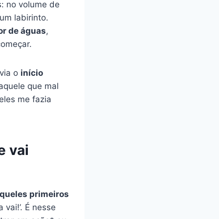
s: no volume de
m labirinto.
or de águas
,
começar.
avia o
início
 aquele que mal
eles me fazia
e vai
queles primeiros
 vai!’. É nesse