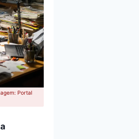
magem: Portal
sa