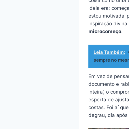
coisa como uma ta
ideia era: começ
estou motivada’ 
inspiração divina
microcomeço
.
Leia Também:
sempre no mesm
Em vez de pensar 
documento e rabis
inteira’, o compr
esperta de ajust
costas. Foi aí q
degrau, dia após 