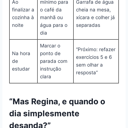
Ao
mínimo para
Garrafa de água
finalizar a
o café da
cheia na mesa,
cozinha à
manhã ou
xícara e colher já
noite
água para o
separadas
dia
Marcar o
“Próximo: refazer
Na hora
ponto de
exercícios 5 e 6
de
parada com
sem olhar a
estudar
instrução
resposta”
clara
“Mas Regina, e quando o
dia simplesmente
desanda?”