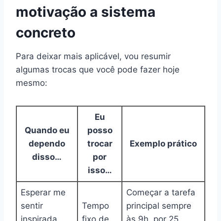
motivação a sistema
concreto
Para deixar mais aplicável, vou resumir
algumas trocas que você pode fazer hoje
mesmo:
Eu
Quando eu
posso
dependo
trocar
Exemplo prático
disso…
por
isso…
Esperar me
Começar a tarefa
sentir
Tempo
principal sempre
inspirada
fixo de
às 9h, por 25