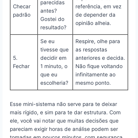
parecidas
Checar
referência, em vez
antes?
padrão
de depender da
Gostei do
opinião alheia.
resultado?
Se eu
Respire, olhe para
tivesse que
as respostas
5.
decidir em
anteriores e decida.
Fechar
1 minuto, o
Não fique voltando
que eu
infinitamente ao
escolheria?
mesmo ponto.
Esse mini-sistema não serve para te deixar
mais rígido, e sim para te dar estrutura. Com
ele, você vai notar que muitas decisões que
pareciam exigir horas de análise podem ser
tomadas em poucos minutos, com segurança.