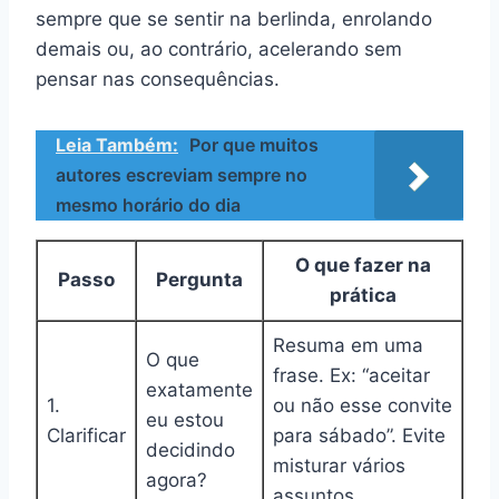
sempre que se sentir na berlinda, enrolando
demais ou, ao contrário, acelerando sem
pensar nas consequências.
Leia Também:
Por que muitos
autores escreviam sempre no
mesmo horário do dia
O que fazer na
Passo
Pergunta
prática
Resuma em uma
O que
frase. Ex: “aceitar
exatamente
1.
ou não esse convite
eu estou
Clarificar
para sábado”. Evite
decidindo
misturar vários
agora?
assuntos.