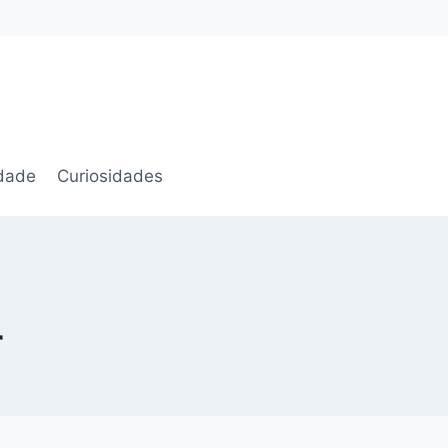
idade
Curiosidades
r