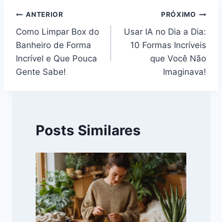
Navegação
ANTERIOR
PRÓXIMO
Como Limpar Box do
Usar IA no Dia a Dia:
de
Banheiro de Forma
10 Formas Incríveis
Post
Incrível e Que Pouca
que Você Não
Gente Sabe!
Imaginava!
Posts Similares