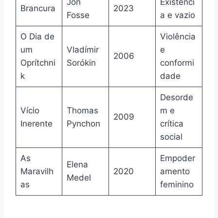
Jon
Existênci
Brancura
2023
Fosse
a e vazio
O Dia de
Violência
um
Vladímir
e
2006
Oprítchni
Sorókin
conformi
k
dade
Desorde
Vício
Thomas
m e
2009
Inerente
Pynchon
crítica
social
As
Empoder
Elena
Maravilh
2020
amento
Medel
as
feminino