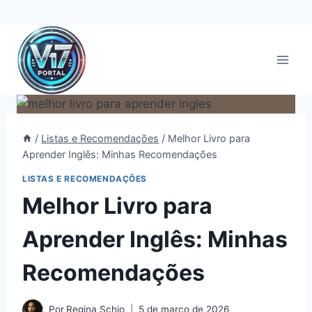
Pular
para
o
Conteúdo
/
Listas e Recomendações
/
Melhor Livro para
Aprender Inglês: Minhas Recomendações
LISTAS E RECOMENDAÇÕES
Melhor Livro para
Aprender Inglês: Minhas
Recomendações
Por
Regina Schio
5 de março de 2026