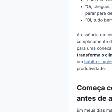
“Oi, cheguei.
parar para d
“Oi, tudo be
A essência da c
completamente di
para uma conexã
transforma o cli
um
hábito simpl
produtividade.
Começa co
antes de a
Em meus dias mai