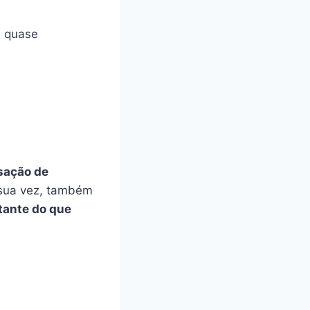
, quase
sação de
r sua vez, também
tante do que