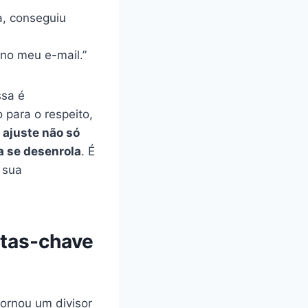
a, conseguiu
no meu e-mail.”
ssa é
para o respeito,
ajuste não só
a se desenrola
. É
 sua
ntas-chave
ornou um divisor