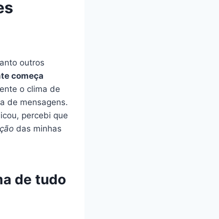
es
anto outros
nte começa
ente o clima de
oca de mensagens.
icou, percebi que
ação
das minhas
a de tudo