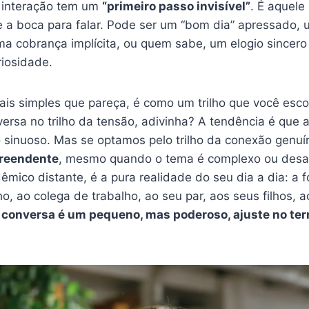
 interação tem um
“primeiro passo invisível”
. É aquele
 a boca para falar. Pode ser um “bom dia” apressado, 
ma cobrança implícita, ou quem sabe, um elogio sincer
riosidade.
mais simples que pareça, é como um trilho que você esco
ersa no trilho da tensão, adivinha? A tendência é que 
 sinuoso. Mas se optamos pelo trilho da conexão genuí
preendente
, mesmo quando o tema é complexo ou desafi
êmico distante, é a pura realidade do seu dia a dia: a
nho, ao colega de trabalho, ao seu par, aos seus filhos, a
conversa é um pequeno, mas poderoso, ajuste no ter