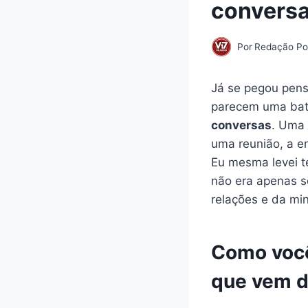
conversa
Por
Redação Por
Já se pegou pens
parecem uma bat
conversas
. Uma 
uma reunião, a e
Eu mesma levei t
não era apenas 
relações e da min
Como você
que vem d