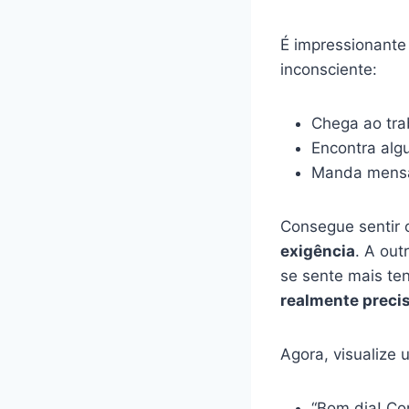
É impressionant
inconsciente:
Chega ao trab
Encontra alg
Manda mensa
Consegue sentir
exigência
. A out
se sente mais te
realmente preci
Agora, visualize
“Bom dia! Co