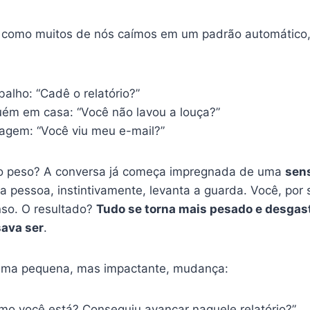
e como muitos de nós caímos em um padrão automático
alho: “Cadê o relatório?”
uém em casa: “Você não lavou a louça?”
gem: “Você viu meu e-mail?”
 o peso? A conversa já começa impregnada de uma
sen
ra pessoa, instintivamente, levanta a guarda. Você, po
nso. O resultado?
Tudo se torna mais pesado e desgas
sava ser
.
 uma pequena, mas impactante, mudança:
mo você está? Conseguiu avançar naquele relatório?”