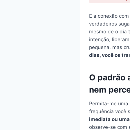
E a conexão com 
verdadeiros suga
mesmo de o dia te
intenção, libera
pequena, mas cr
dias, você os tr
O padrão 
nem perc
Permita-me uma p
frequência você 
imediata ou uma
observe-se com a