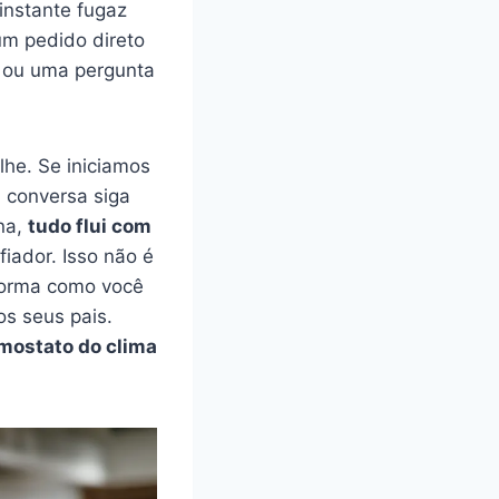
 instante fugaz
um pedido direto
o ou uma pergunta
lhe. Se iniciamos
a conversa siga
na,
tudo flui com
ador. Isso não é
 forma como você
os seus pais.
mostato do clima