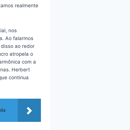
stamos realmente
al, nos
a. Ao falarmos
 disso ao redor
cro atropela o
armônica com a
rnas. Herbert
que continua
ida