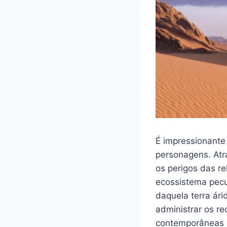
É impressionante
personagens. Atra
os perigos das re
ecossistema pecul
daquela terra ár
administrar os r
contemporâneas p