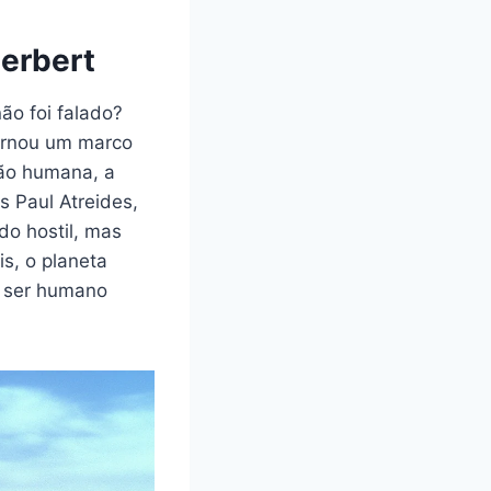
erbert
ão foi falado?
tornou um marco
ção humana, a
s Paul Atreides,
do hostil, mas
s, o planeta
o ser humano