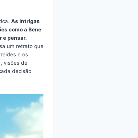
tica.
As intrigas
ções como a Bene
 e pensar.
sa um retrato que
reides e os
, visões de
cada decisão