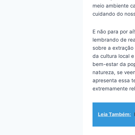
meio ambiente ca
cuidando do nos
E não para por a
lembrando de rea
sobre a extração 
da cultura local 
bem-estar da po
natureza, se veem
apresenta essa t
extremamente rel
Leia Também: