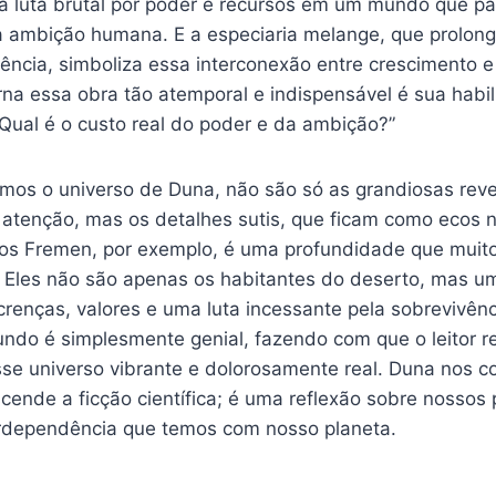
o a luta brutal por poder e recursos em um mundo que p
a ambição humana. E a especiaria melange, que prolong
ência, simboliza essa interconexão entre crescimento e
na essa obra tão atemporal e indispensável é sua habil
 “Qual é o custo real do poder e da ambição?”
mos o universo de Duna, não são só as grandiosas rev
tenção, mas os detalhes sutis, que ficam como ecos n
 dos Fremen, por exemplo, é uma profundidade que mui
o. Eles não são apenas os habitantes do deserto, mas um
crenças, valores e uma luta incessante pela sobrevivênc
ndo é simplesmente genial, fazendo com que o leitor r
sse universo vibrante e dolorosamente real. Duna nos 
cende a ficção científica; é uma reflexão sobre nossos p
erdependência que temos com nosso planeta.