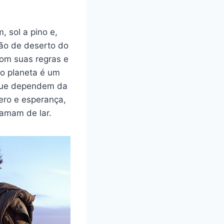
 sol a pino e,
são de deserto do
com suas regras e
do planeta é um
 que dependem da
ero e esperança,
amam de lar.