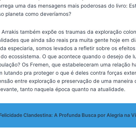
rrega uma das mensagens mais poderosas do livro: E
so planeta como deveríamos?
í! Arrakis também expõe os traumas da exploração coloni
lidades que ainda são reais pra muita gente hoje em di
da especiaria, somos levados a refletir sobre os efeitos
e do ecossistema. O que acontece quando o desejo de lu
pulação? Os Fremen, que estabeleceram uma relação h
 lutando pra proteger o que é deles contra forças exte
ensão entre exploração e preservação de uma maneira 
evante, tanto naquela época quanto na atualidade.
Felicidade Clandestina: A Profunda Busca por Alegria na V