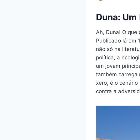
Duna: Um 
Ah, Duna! O que d
Publicado lá em 1
não só na litera
política, a ecolo
um jovem príncip
também carrega n
xero, é o cenário
contra a adversi