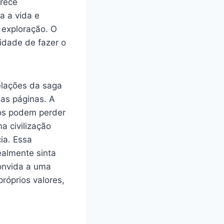
arece
a a vida e
 exploração. O
idade de fazer o
elações da saga
as páginas. A
tos podem perder
a civilização
ia. Essa
ealmente sinta
convida a uma
róprios valores,