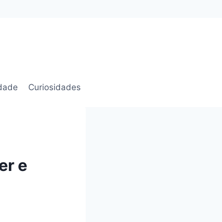
idade
Curiosidades
er e