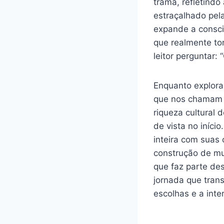
trama, refletind
estraçalhado pel
expande a consci
que realmente tor
leitor perguntar:
Enquanto explora
que nos chamam a
riqueza cultural
de vista no iníci
inteira com suas 
construção de mu
que faz parte de
jornada que trans
escolhas e a int