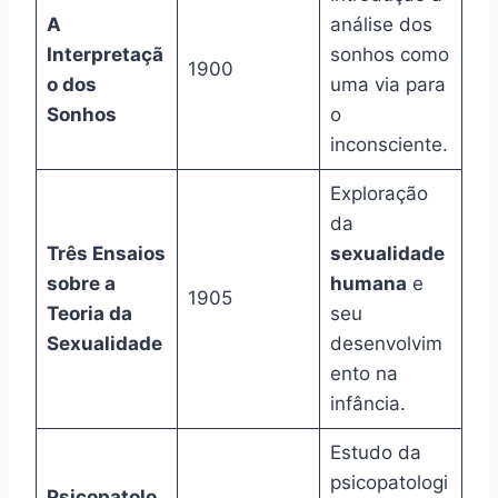
A
análise dos
Interpretaçã
sonhos como
1900
o dos
uma via para
Sonhos
o
inconsciente.
Exploração
da
Três Ensaios
sexualidade
sobre a
humana
e
1905
Teoria da
seu
Sexualidade
desenvolvim
ento na
infância.
Estudo da
psicopatologi
Psicopatolo