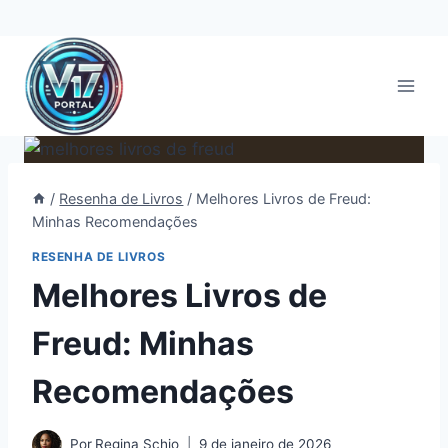
Pular
para
o
Conteúdo
/
Resenha de Livros
/
Melhores Livros de Freud:
Minhas Recomendações
RESENHA DE LIVROS
Melhores Livros de
Freud: Minhas
Recomendações
Por
Regina Schio
9 de janeiro de 2026