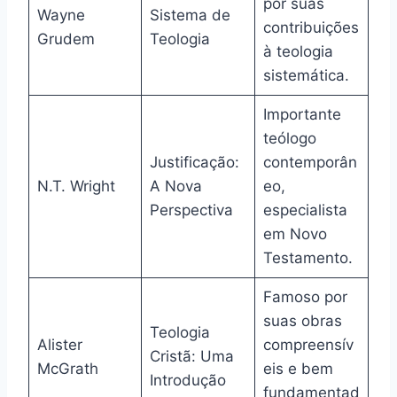
por suas
Wayne
Sistema de
contribuições
Grudem
Teologia
à teologia
sistemática.
Importante
teólogo
Justificação:
contemporân
N.T. Wright
A Nova
eo,
Perspectiva
especialista
em Novo
Testamento.
Famoso por
suas obras
Teologia
Alister
compreensív
Cristã: Uma
McGrath
eis e bem
Introdução
fundamentad